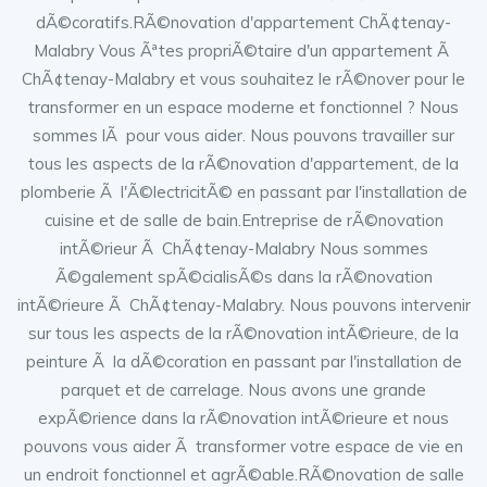
dÃ©coratifs.RÃ©novation d'appartement ChÃ¢tenay-
Malabry Vous Ãªtes propriÃ©taire d'un appartement Ã
ChÃ¢tenay-Malabry et vous souhaitez le rÃ©nover pour le
transformer en un espace moderne et fonctionnel ? Nous
sommes lÃ pour vous aider. Nous pouvons travailler sur
tous les aspects de la rÃ©novation d'appartement, de la
plomberie Ã l'Ã©lectricitÃ© en passant par l'installation de
cuisine et de salle de bain.Entreprise de rÃ©novation
intÃ©rieur Ã ChÃ¢tenay-Malabry Nous sommes
Ã©galement spÃ©cialisÃ©s dans la rÃ©novation
intÃ©rieure Ã ChÃ¢tenay-Malabry. Nous pouvons intervenir
sur tous les aspects de la rÃ©novation intÃ©rieure, de la
peinture Ã la dÃ©coration en passant par l'installation de
parquet et de carrelage. Nous avons une grande
expÃ©rience dans la rÃ©novation intÃ©rieure et nous
pouvons vous aider Ã transformer votre espace de vie en
un endroit fonctionnel et agrÃ©able.RÃ©novation de salle