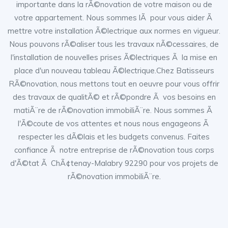
importante dans la rÃ©novation de votre maison ou de
votre appartement. Nous sommes lÃ pour vous aider Ã
mettre votre installation Ã©lectrique aux normes en vigueur.
Nous pouvons rÃ©aliser tous les travaux nÃ©cessaires, de
l'installation de nouvelles prises Ã©lectriques Ã la mise en
place d'un nouveau tableau Ã©lectrique.Chez Batisseurs
RÃ©novation, nous mettons tout en oeuvre pour vous offrir
des travaux de qualitÃ© et rÃ©pondre Ã vos besoins en
matiÃ¨re de rÃ©novation immobiliÃ¨re. Nous sommes Ã
l'Ã©coute de vos attentes et nous nous engageons Ã
respecter les dÃ©lais et les budgets convenus. Faites
confiance Ã notre entreprise de rÃ©novation tous corps
d'Ã©tat Ã ChÃ¢tenay-Malabry 92290 pour vos projets de
rÃ©novation immobiliÃ¨re.