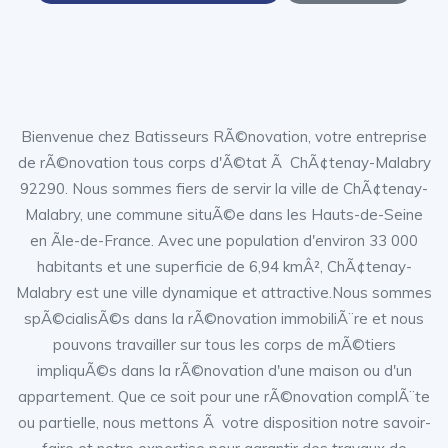
Bienvenue chez Batisseurs RÃ©novation, votre entreprise
de rÃ©novation tous corps d'Ã©tat Ã ChÃ¢tenay-Malabry
92290. Nous sommes fiers de servir la ville de ChÃ¢tenay-
Malabry, une commune situÃ©e dans les Hauts-de-Seine
en Ãle-de-France. Avec une population d'environ 33 000
habitants et une superficie de 6,94 kmÂ², ChÃ¢tenay-
Malabry est une ville dynamique et attractive.Nous sommes
spÃ©cialisÃ©s dans la rÃ©novation immobiliÃ¨re et nous
pouvons travailler sur tous les corps de mÃ©tiers
impliquÃ©s dans la rÃ©novation d'une maison ou d'un
appartement. Que ce soit pour une rÃ©novation complÃ¨te
ou partielle, nous mettons Ã votre disposition notre savoir-