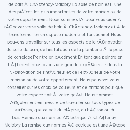
de bain Ã ChÃ¢tenay-Malabry La salle de bain est l'une
des piÃ¨ces les plus importantes de votre maison ou de
votre appartement. Nous sommes lÃ pour vous aider Ã
rÃ©nover votre salle de bain Ã ChÃ¢tenay-Malabry et Ã la
transformer en un espace moderne et fonctionnel. Nous
pouvons travailler sur tous les aspects de la rÃ©novation
de salle de bain, de l'installation de la plomberie Ã la pose
de carrelagePeintre en bÃ¢timent En tant que peintre en
bÃ¢timent, nous avons une grande expÃ©rience dans la
rÃ©novation de l'intÃ©rieur et de l'extÃ©rieur de votre
maison ou de votre appartement. Nous pouvons vous
conseiller sur les choix de couleurs et de finitions pour que
votre espace soit Ã votre goÃ»t. Nous sommes
Ã©galement en mesure de travailler sur tous types de
surfaces, que ce soit du plÃ¢tre, du bÃ©ton ou du
bois.Remise aux normes Ã©lectrique Ã ChÃ¢tenay-
Malabry La remise aux normes Ã©lectrique est une Ã©tape