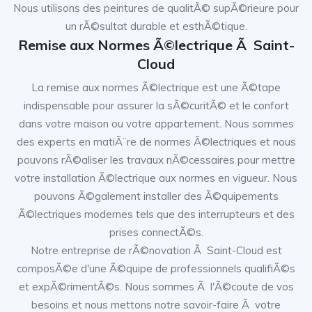
Nous utilisons des peintures de qualitÃ© supÃ©rieure pour
un rÃ©sultat durable et esthÃ©tique.
Remise aux Normes Ã©lectrique Ã Saint-
Cloud
La remise aux normes Ã©lectrique est une Ã©tape
indispensable pour assurer la sÃ©curitÃ© et le confort
dans votre maison ou votre appartement. Nous sommes
des experts en matiÃ¨re de normes Ã©lectriques et nous
pouvons rÃ©aliser les travaux nÃ©cessaires pour mettre
votre installation Ã©lectrique aux normes en vigueur. Nous
pouvons Ã©galement installer des Ã©quipements
Ã©lectriques modernes tels que des interrupteurs et des
prises connectÃ©s.
Notre entreprise de rÃ©novation Ã Saint-Cloud est
composÃ©e d'une Ã©quipe de professionnels qualifiÃ©s
et expÃ©rimentÃ©s. Nous sommes Ã l'Ã©coute de vos
besoins et nous mettons notre savoir-faire Ã votre