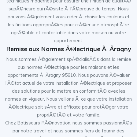
techniques modernes pour assurer une finition de qualitÃ©
supÃ©rieure qui rÃ©siste Ã l'Ã©preuve du temps. Nous
pouvons Ã©galement vous aider Ã choisir les couleurs et
les finitions appropriÃ©es pour crÃ©er une atmosphÃ¨re
agrÃ©able et confortable dans votre maison ou votre
appartement.
Remise aux Normes Ã©lectrique Ã Ãragny
Nous sommes Ã©galement spÃ©cialisÃ©s dans la remise
aux normes Ã©lectrique pour les maisons et les
appartements Ã Ãragny 95610. Nous pouvons Ã©valuer
l'Ã©tat actuel de votre installation Ã©lectrique et proposer
des solutions pour la mettre en conformitÃ© avec les
normes en vigueur. Nous veillons Ã ce que votre installation
Ã©lectrique soit sÃ»re et efficace pour protÃ©ger votre
propriÃ©tÃ© et votre famille.
Chez Batisseurs RÃ©novation, nous sommes passionnÃ©s
par notre travail et nous sommes fiers de fournir des