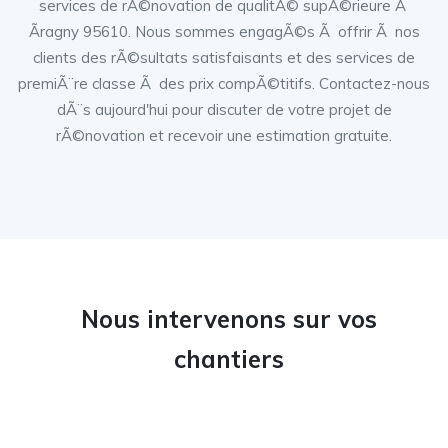
services de rÃ©novation de qualitÃ© supÃ©rieure Ã
Ãragny 95610. Nous sommes engagÃ©s Ã offrir Ã nos
clients des rÃ©sultats satisfaisants et des services de
premiÃ¨re classe Ã des prix compÃ©titifs. Contactez-nous
dÃ¨s aujourd'hui pour discuter de votre projet de
rÃ©novation et recevoir une estimation gratuite.
Nous intervenons sur vos
chantiers