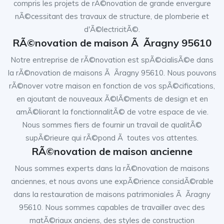
compris les projets de rÃ©novation de grande envergure
nÃ©cessitant des travaux de structure, de plomberie et
d'Ã©lectricitÃ©.
RÃ©novation de maison Ã Ãragny 95610
Notre entreprise de rÃ©novation est spÃ©cialisÃ©e dans
la rÃ©novation de maisons Ã Ãragny 95610. Nous pouvons
rÃ©nover votre maison en fonction de vos spÃ©cifications,
en ajoutant de nouveaux Ã©lÃ©ments de design et en
amÃ©liorant la fonctionnalitÃ© de votre espace de vie.
Nous sommes fiers de fournir un travail de qualitÃ©
supÃ©rieure qui rÃ©pond Ã toutes vos attentes.
RÃ©novation de maison ancienne
Nous sommes experts dans la rÃ©novation de maisons
anciennes, et nous avons une expÃ©rience considÃ©rable
dans la restauration de maisons patrimoniales Ã Ãragny
95610. Nous sommes capables de travailler avec des
matÃ©riaux anciens, des styles de construction