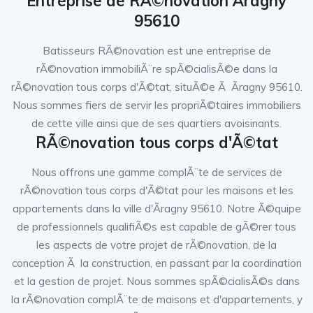
Entreprise de RÃ©novation Ãragny
95610
Batisseurs RÃ©novation est une entreprise de
rÃ©novation immobiliÃ¨re spÃ©cialisÃ©e dans la
rÃ©novation tous corps d'Ã©tat, situÃ©e Ã Ãragny 95610.
Nous sommes fiers de servir les propriÃ©taires immobiliers
de cette ville ainsi que de ses quartiers avoisinants.
RÃ©novation tous corps d'Ã©tat
Nous offrons une gamme complÃ¨te de services de
rÃ©novation tous corps d'Ã©tat pour les maisons et les
appartements dans la ville d'Ãragny 95610. Notre Ã©quipe
de professionnels qualifiÃ©s est capable de gÃ©rer tous
les aspects de votre projet de rÃ©novation, de la
conception Ã la construction, en passant par la coordination
et la gestion de projet. Nous sommes spÃ©cialisÃ©s dans
la rÃ©novation complÃ¨te de maisons et d'appartements, y