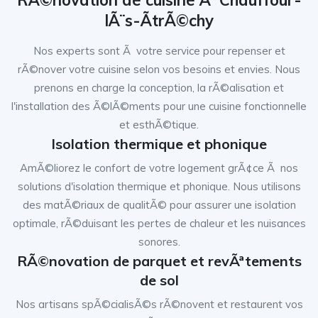
RÃ©novation de cuisine Ã Chauffour-
lÃ¨s-ÃtrÃ©chy
Nos experts sont Ã votre service pour repenser et
rÃ©nover votre cuisine selon vos besoins et envies. Nous
prenons en charge la conception, la rÃ©alisation et
l'installation des Ã©lÃ©ments pour une cuisine fonctionnelle
et esthÃ©tique.
Isolation thermique et phonique
AmÃ©liorez le confort de votre logement grÃ¢ce Ã nos
solutions d'isolation thermique et phonique. Nous utilisons
des matÃ©riaux de qualitÃ© pour assurer une isolation
optimale, rÃ©duisant les pertes de chaleur et les nuisances
sonores.
RÃ©novation de parquet et revÃªtements
de sol
Nos artisans spÃ©cialisÃ©s rÃ©novent et restaurent vos