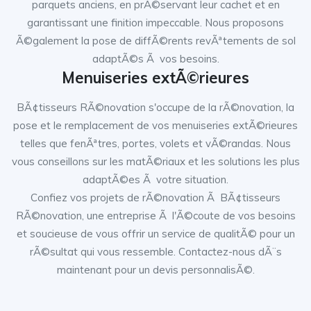
parquets anciens, en prÃ©servant leur cachet et en
garantissant une finition impeccable. Nous proposons
Ã©galement la pose de diffÃ©rents revÃªtements de sol
adaptÃ©s Ã vos besoins.
Menuiseries extÃ©rieures
BÃ¢tisseurs RÃ©novation s'occupe de la rÃ©novation, la
pose et le remplacement de vos menuiseries extÃ©rieures
telles que fenÃªtres, portes, volets et vÃ©randas. Nous
vous conseillons sur les matÃ©riaux et les solutions les plus
adaptÃ©es Ã votre situation.
Confiez vos projets de rÃ©novation Ã BÃ¢tisseurs
RÃ©novation, une entreprise Ã l'Ã©coute de vos besoins
et soucieuse de vous offrir un service de qualitÃ© pour un
rÃ©sultat qui vous ressemble. Contactez-nous dÃ¨s
maintenant pour un devis personnalisÃ©.