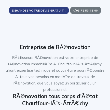
DEMANDEZ VOTRE DEVIS GRATUIT !
09 72 50 46 00
Entreprise de RÃ©novation
BÃ¢tisseurs RÃ©novation est votre entreprise de
rÃ©novation immobiliÃ¨re Ã Chauffour-lÃ¨s-ÃtrÃ©chy,
alliant expertise technique et savoir-faire pour rÃ©pondre
Ã tous vos besoins en matiÃ¨re de travaux de
rÃ©novation, que vous soyez un particulier ou un
professionnel.
RÃ©novation tous corps d'Ã©tat
Chauffour-lÃ¨s-ÃtrÃ©chy