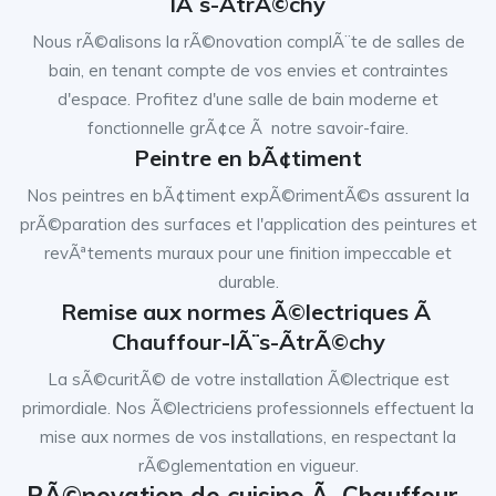
lÃ¨s-ÃtrÃ©chy
Nous rÃ©alisons la rÃ©novation complÃ¨te de salles de
bain, en tenant compte de vos envies et contraintes
d'espace. Profitez d'une salle de bain moderne et
fonctionnelle grÃ¢ce Ã notre savoir-faire.
Peintre en bÃ¢timent
Nos peintres en bÃ¢timent expÃ©rimentÃ©s assurent la
prÃ©paration des surfaces et l'application des peintures et
revÃªtements muraux pour une finition impeccable et
durable.
Remise aux normes Ã©lectriques Ã
Chauffour-lÃ¨s-ÃtrÃ©chy
La sÃ©curitÃ© de votre installation Ã©lectrique est
primordiale. Nos Ã©lectriciens professionnels effectuent la
mise aux normes de vos installations, en respectant la
rÃ©glementation en vigueur.