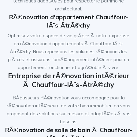
techniques adaptÃ©es pour respecter le patrimoine
architectural.
RÃ©novation d'appartement Chauffour-
lÃ¨s-ÃtrÃ©chy
Optimisez votre espace de vie grÃ¢ce Ã notre expertise
en rÃ©novation d'appartements Ã Chauffour-lÃ¨s-
ÃtrÃ©chy. Nous repensons les volumes, rÃ©novons les
piÃ¨ces et assurons l'amÃ©nagement intÃ©rieur pour un
appartement fonctionnel et agrÃ©able Ã vivre.
Entreprise de rÃ©novation intÃ©rieur
Ã Chauffour-lÃ¨s-ÃtrÃ©chy
BÃ¢tisseurs RÃ©novation vous accompagne pour la
rÃ©novation intÃ©rieure de votre bien immobilier, en vous
proposant des solutions sur-mesure et adaptÃ©es Ã vos
besoins.
RÃ©novation de salle de bain Ã Chauffour-