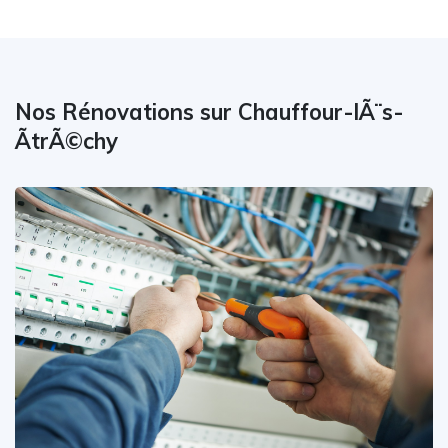
Nos Rénovations sur Chauffour-lÃ¨s-
ÃtrÃ©chy