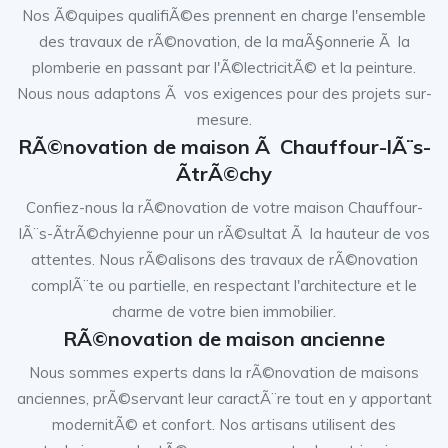
Nos Ã©quipes qualifiÃ©es prennent en charge l'ensemble
des travaux de rÃ©novation, de la maÃ§onnerie Ã la
plomberie en passant par l'Ã©lectricitÃ© et la peinture.
Nous nous adaptons Ã vos exigences pour des projets sur-
mesure.
RÃ©novation de maison Ã Chauffour-lÃ¨s-
ÃtrÃ©chy
Confiez-nous la rÃ©novation de votre maison Chauffour-
lÃ¨s-ÃtrÃ©chyienne pour un rÃ©sultat Ã la hauteur de vos
attentes. Nous rÃ©alisons des travaux de rÃ©novation
complÃ¨te ou partielle, en respectant l'architecture et le
charme de votre bien immobilier.
RÃ©novation de maison ancienne
Nous sommes experts dans la rÃ©novation de maisons
anciennes, prÃ©servant leur caractÃ¨re tout en y apportant
modernitÃ© et confort. Nos artisans utilisent des