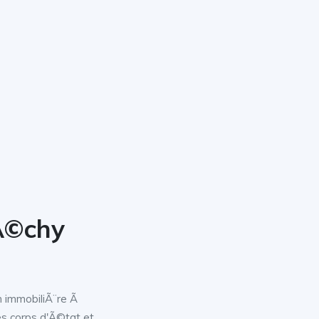
rÃ©chy
n immobiliÃ¨re Ã
s corps d'Ã©tat et