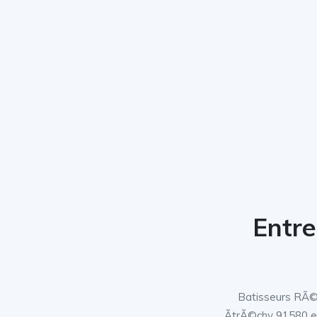
Entre
Batisseurs RÃ©n
ÃtrÃ©chy 91580 e