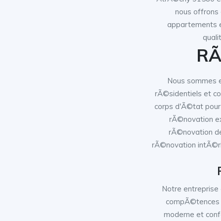
nous offrons 
appartements e
quali
RÃ
Nous sommes en
rÃ©sidentiels et c
corps d'Ã©tat pour 
rÃ©novation ext
rÃ©novation de
rÃ©novation intÃ©rie
Notre entreprise
compÃ©tences e
moderne et confo