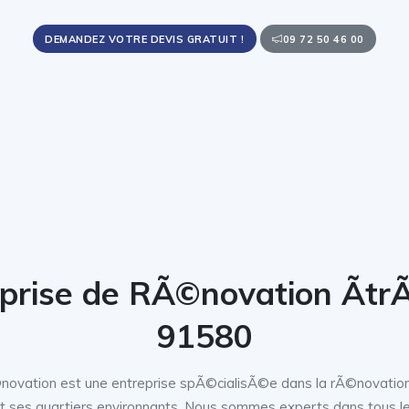
DEMANDEZ VOTRE DEVIS GRATUIT !
09 72 50 46 00
prise de RÃ©novation Ãt
91580
ovation est une entreprise spÃ©cialisÃ©e dans la rÃ©novatio
t ses quartiers environnants. Nous sommes experts dans tous le