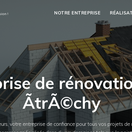
NOTRE ENTREPRISE
RÉALISA
ion !
rise de rénovati
ÃtrÃ©chy
rs, votre entreprise de confiance pour tous vos projets de 