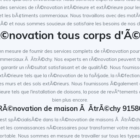
des services de rÃ©novation intÃ©rieure et extÃ©rieure pour le
t les bÃ¢timents commerciaux. Nous travaillons avec des matÃ
tÃ© et nous sommes soucieux de satisfaire les besoins de nos cl
©novation tous corps d'Ã©
 mesure de fournir des services complets de rÃ©novation pour
ommerciaux Ã ÃtrÃ©chy. Nos experts en rÃ©novation peuvent trav
garantir un rÃ©sultat satisfaisant et de qualitÃ©. Nous fournis
Ã©rieure tels que la rÃ©novation de la faÃ§ade, la rÃ©fection d
s murs et des sols extÃ©rieurs. Nous fournissons Ã©galement 
ure tels que l'installation de cloisons, la pose de revÃªtements 
bien plus encore.
RÃ©novation de maison Ã ÃtrÃ©chy 9158
 est spÃ©cialisÃ©e dans la rÃ©novation de maisons Ã ÃtrÃ©ch
t les connaissances nÃ©cessaires pour transformer votre mais
rtable. Nous sommes en mesure de travailler sur tous les type