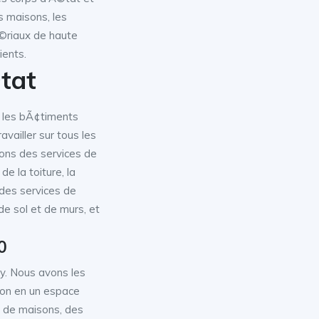
s maisons, les
©riaux de haute
ients.
tat
 les bÃ¢timents
ailler sur tous les
sons des services de
e la toiture, la
des services de
de sol et de murs, et
0
y. Nous avons les
on en un espace
s de maisons, des