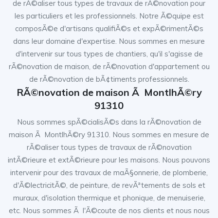
de rÃ©aliser tous types de travaux de rÃ©novation pour
les particuliers et les professionnels. Notre Ã©quipe est
composÃ©e d'artisans qualifiÃ©s et expÃ©rimentÃ©s
dans leur domaine d'expertise. Nous sommes en mesure
d'intervenir sur tous types de chantiers, qu'il s'agisse de
rÃ©novation de maison, de rÃ©novation d'appartement ou
de rÃ©novation de bÃ¢timents professionnels.
RÃ©novation de maison Ã MontlhÃ©ry
91310
Nous sommes spÃ©cialisÃ©s dans la rÃ©novation de
maison Ã MontlhÃ©ry 91310. Nous sommes en mesure de
rÃ©aliser tous types de travaux de rÃ©novation
intÃ©rieure et extÃ©rieure pour les maisons. Nous pouvons
intervenir pour des travaux de maÃ§onnerie, de plomberie,
d'Ã©lectricitÃ©, de peinture, de revÃªtements de sols et
muraux, d'isolation thermique et phonique, de menuiserie,
etc. Nous sommes Ã l'Ã©coute de nos clients et nous nous