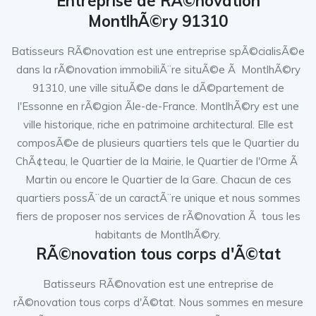
Entreprise de RÃ©novation
MontlhÃ©ry 91310
Batisseurs RÃ©novation est une entreprise spÃ©cialisÃ©e
dans la rÃ©novation immobiliÃ¨re situÃ©e Ã MontlhÃ©ry
91310, une ville situÃ©e dans le dÃ©partement de
l'Essonne en rÃ©gion Ãle-de-France. MontlhÃ©ry est une
ville historique, riche en patrimoine architectural. Elle est
composÃ©e de plusieurs quartiers tels que le Quartier du
ChÃ¢teau, le Quartier de la Mairie, le Quartier de l'Orme Ã
Martin ou encore le Quartier de la Gare. Chacun de ces
quartiers possÃ¨de un caractÃ¨re unique et nous sommes
fiers de proposer nos services de rÃ©novation Ã tous les
habitants de MontlhÃ©ry.
RÃ©novation tous corps d'Ã©tat
Batisseurs RÃ©novation est une entreprise de
rÃ©novation tous corps d'Ã©tat. Nous sommes en mesure