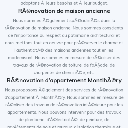
adaptons Ã leurs besoins et Ã leur budget.
RÃ©novation de maison ancienne
Nous sommes Ã©galement spÃ©cialisÃ©s dans la
rÃ©novation de maison ancienne. Nous sommes conscients
de l'importance du respect du patrimoine architectural et
nous mettons tout en oeuvre pour prÃ©server le charme et
l'authenticitÃ© des maisons anciennes tout en les
modernisant. Nous sommes en mesure de rÃ©aliser des
travaux de rÃ©novation de toiture, de faÃ§ade, de
charpente, de cheminÃ©e, etc.
RÃ©novation d'appartement MontlhÃ©ry
Nous proposons Ã©galement des services de rÃ©novation
d'appartement Ã MontlhÃ©ry. Nous sommes en mesure de
rÃ©aliser des travaux de rÃ©novation intÃ©rieure pour les
appartements. Nous pouvons intervenir pour des travaux
de plomberie, d'Ã©lectricitÃ©, de peinture, de
revÃªtements de sols et muraux, d'isolation thermique et