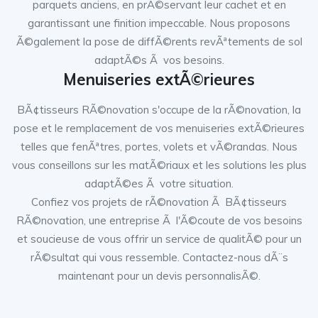
parquets anciens, en prÃ©servant leur cachet et en
garantissant une finition impeccable. Nous proposons
Ã©galement la pose de diffÃ©rents revÃªtements de sol
adaptÃ©s Ã vos besoins.
Menuiseries extÃ©rieures
BÃ¢tisseurs RÃ©novation s'occupe de la rÃ©novation, la
pose et le remplacement de vos menuiseries extÃ©rieures
telles que fenÃªtres, portes, volets et vÃ©randas. Nous
vous conseillons sur les matÃ©riaux et les solutions les plus
adaptÃ©es Ã votre situation.
Confiez vos projets de rÃ©novation Ã BÃ¢tisseurs
RÃ©novation, une entreprise Ã l'Ã©coute de vos besoins
et soucieuse de vous offrir un service de qualitÃ© pour un
rÃ©sultat qui vous ressemble. Contactez-nous dÃ¨s
maintenant pour un devis personnalisÃ©.