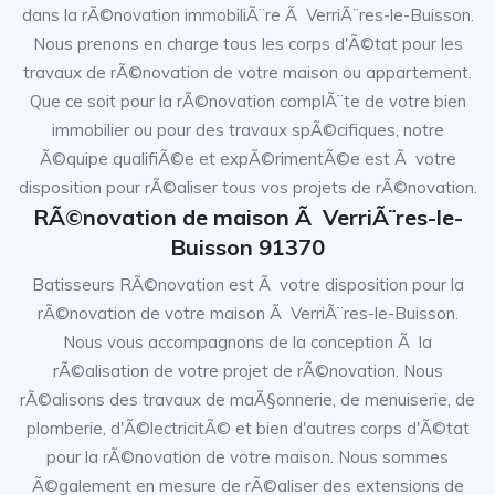
dans la rÃ©novation immobiliÃ¨re Ã VerriÃ¨res-le-Buisson.
Nous prenons en charge tous les corps d'Ã©tat pour les
travaux de rÃ©novation de votre maison ou appartement.
Que ce soit pour la rÃ©novation complÃ¨te de votre bien
immobilier ou pour des travaux spÃ©cifiques, notre
Ã©quipe qualifiÃ©e et expÃ©rimentÃ©e est Ã votre
disposition pour rÃ©aliser tous vos projets de rÃ©novation.
RÃ©novation de maison Ã VerriÃ¨res-le-
Buisson 91370
Batisseurs RÃ©novation est Ã votre disposition pour la
rÃ©novation de votre maison Ã VerriÃ¨res-le-Buisson.
Nous vous accompagnons de la conception Ã la
rÃ©alisation de votre projet de rÃ©novation. Nous
rÃ©alisons des travaux de maÃ§onnerie, de menuiserie, de
plomberie, d'Ã©lectricitÃ© et bien d'autres corps d'Ã©tat
pour la rÃ©novation de votre maison. Nous sommes
Ã©galement en mesure de rÃ©aliser des extensions de