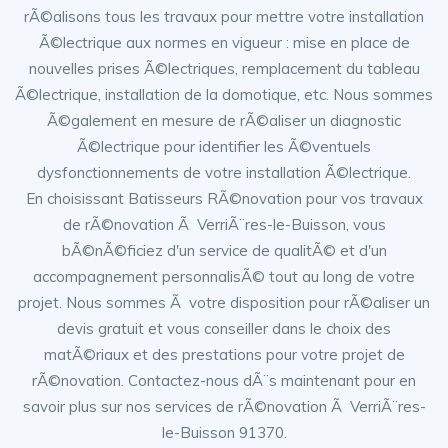
rÃ©alisons tous les travaux pour mettre votre installation
Ã©lectrique aux normes en vigueur : mise en place de
nouvelles prises Ã©lectriques, remplacement du tableau
Ã©lectrique, installation de la domotique, etc. Nous sommes
Ã©galement en mesure de rÃ©aliser un diagnostic
Ã©lectrique pour identifier les Ã©ventuels
dysfonctionnements de votre installation Ã©lectrique.
En choisissant Batisseurs RÃ©novation pour vos travaux
de rÃ©novation Ã VerriÃ¨res-le-Buisson, vous
bÃ©nÃ©ficiez d'un service de qualitÃ© et d'un
accompagnement personnalisÃ© tout au long de votre
projet. Nous sommes Ã votre disposition pour rÃ©aliser un
devis gratuit et vous conseiller dans le choix des
matÃ©riaux et des prestations pour votre projet de
rÃ©novation. Contactez-nous dÃ¨s maintenant pour en
savoir plus sur nos services de rÃ©novation Ã VerriÃ¨res-
le-Buisson 91370.