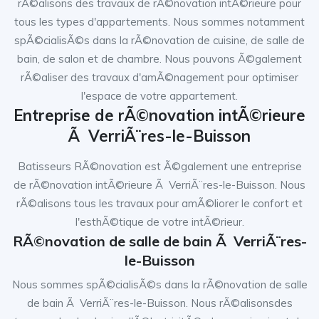
rÃ©alisons des travaux de rÃ©novation intÃ©rieure pour
tous les types d'appartements. Nous sommes notamment
spÃ©cialisÃ©s dans la rÃ©novation de cuisine, de salle de
bain, de salon et de chambre. Nous pouvons Ã©galement
rÃ©aliser des travaux d'amÃ©nagement pour optimiser
l'espace de votre appartement.
Entreprise de rÃ©novation intÃ©rieure
Ã VerriÃ¨res-le-Buisson
Batisseurs RÃ©novation est Ã©galement une entreprise
de rÃ©novation intÃ©rieure Ã VerriÃ¨res-le-Buisson. Nous
rÃ©alisons tous les travaux pour amÃ©liorer le confort et
l'esthÃ©tique de votre intÃ©rieur.
RÃ©novation de salle de bain Ã VerriÃ¨res-
le-Buisson
Nous sommes spÃ©cialisÃ©s dans la rÃ©novation de salle
de bain Ã VerriÃ¨res-le-Buisson. Nous rÃ©alisonsdes