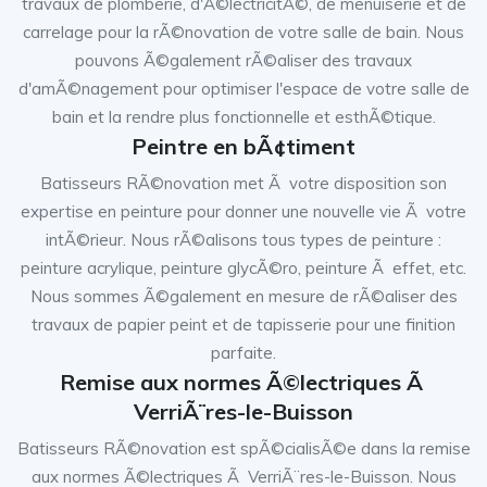
travaux de plomberie, d'Ã©lectricitÃ©, de menuiserie et de
carrelage pour la rÃ©novation de votre salle de bain. Nous
pouvons Ã©galement rÃ©aliser des travaux
d'amÃ©nagement pour optimiser l'espace de votre salle de
bain et la rendre plus fonctionnelle et esthÃ©tique.
Peintre en bÃ¢timent
Batisseurs RÃ©novation met Ã votre disposition son
expertise en peinture pour donner une nouvelle vie Ã votre
intÃ©rieur. Nous rÃ©alisons tous types de peinture :
peinture acrylique, peinture glycÃ©ro, peinture Ã effet, etc.
Nous sommes Ã©galement en mesure de rÃ©aliser des
travaux de papier peint et de tapisserie pour une finition
parfaite.
Remise aux normes Ã©lectriques Ã
VerriÃ¨res-le-Buisson
Batisseurs RÃ©novation est spÃ©cialisÃ©e dans la remise
aux normes Ã©lectriques Ã VerriÃ¨res-le-Buisson. Nous