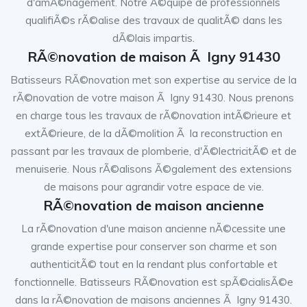
d'amÃ©nagement. Notre Ã©quipe de professionnels
qualifiÃ©s rÃ©alise des travaux de qualitÃ© dans les
dÃ©lais impartis.
RÃ©novation de maison Ã Igny 91430
Batisseurs RÃ©novation met son expertise au service de la
rÃ©novation de votre maison Ã Igny 91430. Nous prenons
en charge tous les travaux de rÃ©novation intÃ©rieure et
extÃ©rieure, de la dÃ©molition Ã la reconstruction en
passant par les travaux de plomberie, d'Ã©lectricitÃ© et de
menuiserie. Nous rÃ©alisons Ã©galement des extensions
de maisons pour agrandir votre espace de vie.
RÃ©novation de maison ancienne
La rÃ©novation d'une maison ancienne nÃ©cessite une
grande expertise pour conserver son charme et son
authenticitÃ© tout en la rendant plus confortable et
fonctionnelle. Batisseurs RÃ©novation est spÃ©cialisÃ©e
dans la rÃ©novation de maisons anciennes Ã Igny 91430.