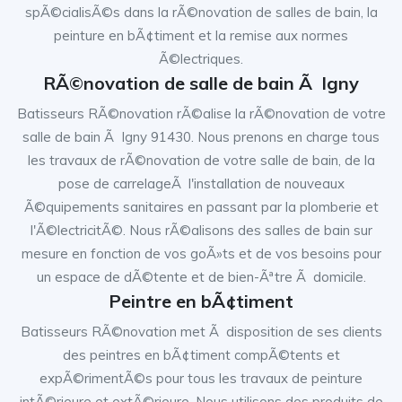
spÃ©cialisÃ©s dans la rÃ©novation de salles de bain, la
peinture en bÃ¢timent et la remise aux normes
Ã©lectriques.
RÃ©novation de salle de bain Ã Igny
Batisseurs RÃ©novation rÃ©alise la rÃ©novation de votre
salle de bain Ã Igny 91430. Nous prenons en charge tous
les travaux de rÃ©novation de votre salle de bain, de la
pose de carrelageÃ l'installation de nouveaux
Ã©quipements sanitaires en passant par la plomberie et
l'Ã©lectricitÃ©. Nous rÃ©alisons des salles de bain sur
mesure en fonction de vos goÃ»ts et de vos besoins pour
un espace de dÃ©tente et de bien-Ãªtre Ã domicile.
Peintre en bÃ¢timent
Batisseurs RÃ©novation met Ã disposition de ses clients
des peintres en bÃ¢timent compÃ©tents et
expÃ©rimentÃ©s pour tous les travaux de peinture
intÃ©rieure et extÃ©rieure. Nous utilisons des produits de