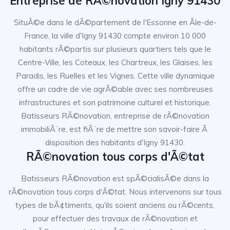
Entreprise de RÃ©novation Igny 91430
SituÃ©e dans le dÃ©partement de l'Essonne en Ãle-de-
France, la ville d'Igny 91430 compte environ 10 000
habitants rÃ©partis sur plusieurs quartiers tels que le
Centre-Ville, les Coteaux, les Chartreux, les Glaises, les
Paradis, les Ruelles et les Vignes. Cette ville dynamique
offre un cadre de vie agrÃ©able avec ses nombreuses
infrastructures et son patrimoine culturel et historique.
Batisseurs RÃ©novation, entreprise de rÃ©novation
immobiliÃ¨re, est fiÃ¨re de mettre son savoir-faire Ã
disposition des habitants d'Igny 91430.
RÃ©novation tous corps d'Ã©tat
Batisseurs RÃ©novation est spÃ©cialisÃ©e dans la
rÃ©novation tous corps d'Ã©tat. Nous intervenons sur tous
types de bÃ¢timents, qu'ils soient anciens ou rÃ©cents,
pour effectuer des travaux de rÃ©novation et