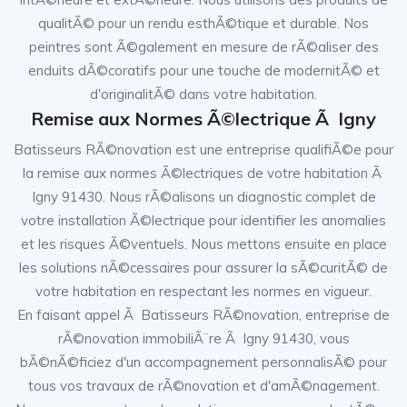
qualitÃ© pour un rendu esthÃ©tique et durable. Nos
peintres sont Ã©galement en mesure de rÃ©aliser des
enduits dÃ©coratifs pour une touche de modernitÃ© et
d'originalitÃ© dans votre habitation.
Remise aux Normes Ã©lectrique Ã Igny
Batisseurs RÃ©novation est une entreprise qualifiÃ©e pour
la remise aux normes Ã©lectriques de votre habitation Ã
Igny 91430. Nous rÃ©alisons un diagnostic complet de
votre installation Ã©lectrique pour identifier les anomalies
et les risques Ã©ventuels. Nous mettons ensuite en place
les solutions nÃ©cessaires pour assurer la sÃ©curitÃ© de
votre habitation en respectant les normes en vigueur.
En faisant appel Ã Batisseurs RÃ©novation, entreprise de
rÃ©novation immobiliÃ¨re Ã Igny 91430, vous
bÃ©nÃ©ficiez d'un accompagnement personnalisÃ© pour
tous vos travaux de rÃ©novation et d'amÃ©nagement.